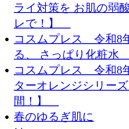
ライ対策を お肌の弱
レで！】
コスムプレス 令和8
る、 さっぱり化粧水 Bel
コスムプレス 令和8
ターオレンジシリーズ
間！】
春のゆるぎ肌に