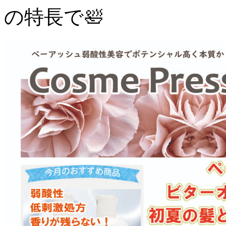
の特長で🛀