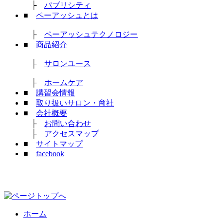
├
パブリシティ
■
ペーアッシュとは
├
ペーアッシュテクノロジー
■
商品紹介
├
サロンユース
├
ホームケア
■
講習会情報
■
取り扱いサロン・商社
■
会社概要
├
お問い合わせ
├
アクセスマップ
■
サイトマップ
■
facebook
ホーム