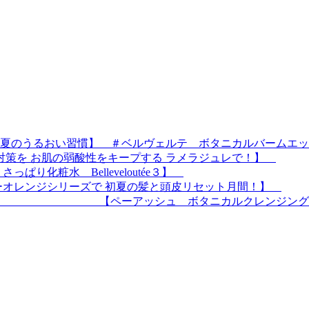
夏のうるおい習慣】 ＃ベルヴェルテ ボタニカルバームエッセ
対策を お肌の弱酸性をキープする ラメラジュレで！】
り化粧水 Belleveloutée３】
ーオレンジシリーズで 初夏の髪と頭皮リセット月間！】
ッシュ ボタニカルクレンジング