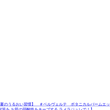
夏のうるおい習慣】 ＃ベルヴェルテ ボタニカルバームエッセ
対策を お肌の弱酸性をキープする ラメラジュレで！】